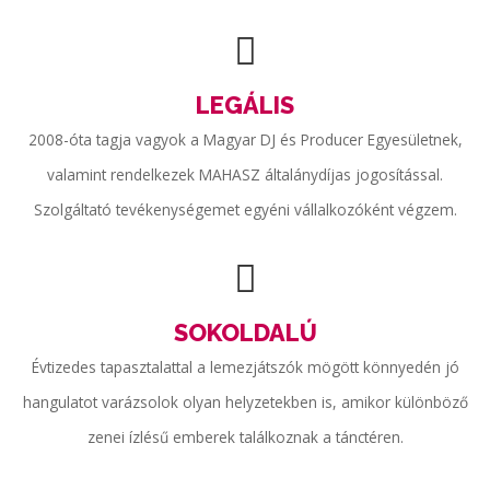
LEGÁLIS
2008-óta tagja vagyok a Magyar DJ és Producer Egyesületnek,
valamint rendelkezek MAHASZ általánydíjas jogosítással.
Szolgáltató tevékenységemet egyéni vállalkozóként végzem.
SOKOLDALÚ
Évtizedes tapasztalattal a lemezjátszók mögött könnyedén jó
hangulatot varázsolok olyan helyzetekben is, amikor különböző
zenei ízlésű emberek találkoznak a tánctéren.