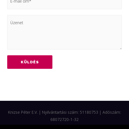
KÜLDÉS
Knizse Péter E.V. | Nyilvántartási szám: 51180753 | Adószám:
68072720-1-32