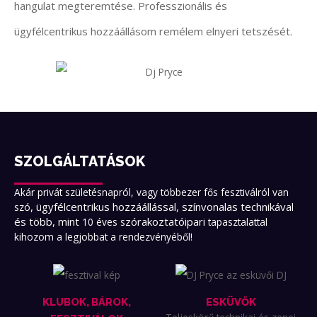
hangulat megteremtése. Professzionális és
ügyfélcentrikus hozzáállásom remélem elnyeri tetszését.
SZOLGÁLTATÁSOK
Akár privát születésnapról, vagy többezer fős fesztiválról van
, ügyfélcentrikus hozzáállással, színvonalas technikával
szó
és több, mint
zórakoztatóipari
10 éves s
tapasztalattal
kihozom a legjobbat a rendezvényéből!
KLUBOK, BÁROK,
ESKÜVŐK