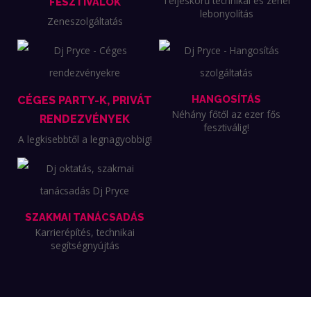
Teljeskörű technikai és zenei
FESZTIVÁLOK
lebonyolítás
Zeneszolgáltatás
HANGOSÍTÁS
CÉGES PARTY-K, PRIVÁT
Néhány főtől az ezer fős
RENDEZVÉNYEK
fesztiválig!
A legkisebbtől a legnagyobbig!
SZAKMAI TANÁCSADÁS
Karrierépítés, technikai
segítségnyújtás