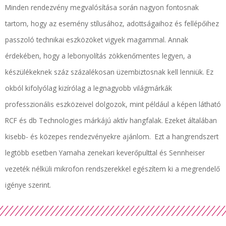
Minden rendezvény megvalósítása során nagyon fontosnak
tartom, hogy az esemény stílusához, adottságaihoz és fellépőihez
passzoló technikai eszközöket vigyek magammal. Annak
érdekében, hogy a lebonyolítás zökkenőmentes legyen, a
készülékeknek száz százalékosan üzembiztosnak kell lenniük. Ez
okból kifolyólag kizírólag a legnagyobb világmárkák
professzionális eszközeivel dolgozok, mint például a képen látható
RCF és db Technologies márkájú aktív hangfalak. Ezeket általában
kisebb- és közepes rendezvényekre ajánlom. Ezt a hangrendszert
legtöbb esetben Yamaha zenekari keverőpulttal és Sennheiser
vezeték nélküli mikrofon rendszerekkel egészítem ki a megrendelő
igénye szerint.