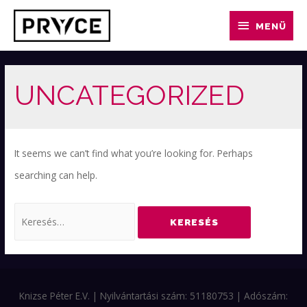
MENÜ
UNCATEGORIZED
It seems we can’t find what you’re looking for. Perhaps
searching can help.
Knizse Péter E.V. | Nyilvántartási szám: 51180753 | Adószám: